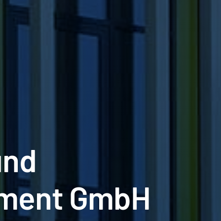
und
ement GmbH