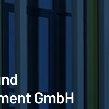
und
ement GmbH