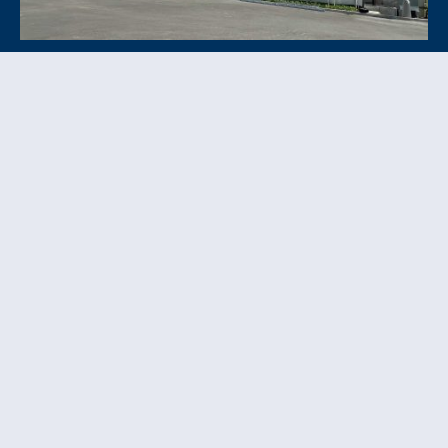
Neubau Bürogebäude Schmidmeier
NaturEnergie GmbH
Flexible Arbeitswelten mit nachhaltiger Technik