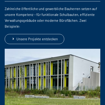
Zahlreiche öffentliche und gewerbliche Bauherren setzen auf
unsere Kompetenz – für funktionale Schulbauten, effiziente
Verwaltungsgebäude oder moderne Büroflächen. Zwei
Beispiele:
Unsere Projekte entdecken
Erweiterung Grundschule Am Schlossberg mit offener Ganztagesschule Regenstauf