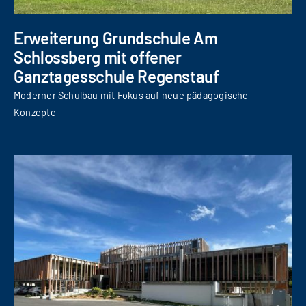
Erweiterung Grundschule Am
Schlossberg mit offener
Ganztagesschule Regenstauf
Moderner Schulbau mit Fokus auf neue pädagogische
Konzepte
Neubau Bürogebäude Schmidmeier NaturEnergie GmbH